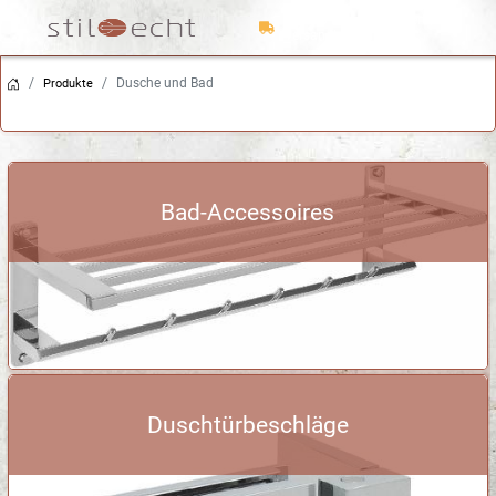
ab 150 Euro Warenwert
versandkostenfrei
Trusted Shops Käuferschutz
Dusche und Bad
Schneller Versand
Produkte
Bad-Accessoires
Duschtürbeschläge