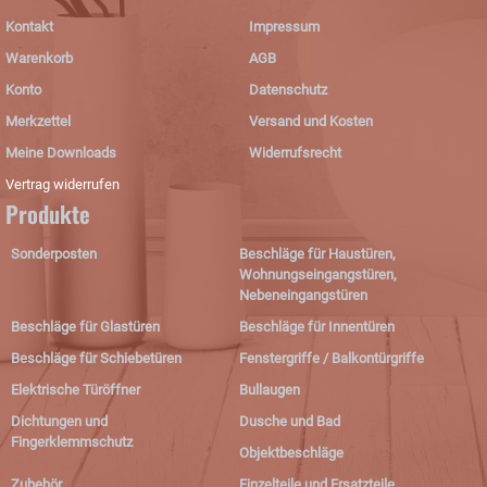
Kontakt
Impressum
Warenkorb
AGB
Konto
Datenschutz
Merkzettel
Versand und Kosten
Meine Downloads
Widerrufsrecht
Vertrag widerrufen
Produkte
Sonderposten
Beschläge für Haustüren,
Wohnungseingangstüren,
Nebeneingangstüren
Beschläge für Glastüren
Beschläge für Innentüren
Beschläge für Schiebetüren
Fenstergriffe / Balkontürgriffe
Elektrische Türöffner
Bullaugen
Dichtungen und
Dusche und Bad
Fingerklemmschutz
Objektbeschläge
Zubehör
Einzelteile und Ersatzteile