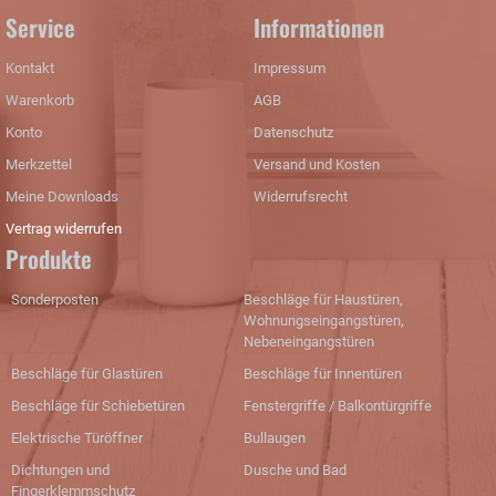
Service
Informationen
Kontakt
Impressum
Warenkorb
AGB
Konto
Datenschutz
Merkzettel
Versand und Kosten
Meine Downloads
Widerrufsrecht
Vertrag widerrufen
Produkte
Sonderposten
Beschläge für Haustüren,
Wohnungseingangstüren,
Nebeneingangstüren
Beschläge für Glastüren
Beschläge für Innentüren
Beschläge für Schiebetüren
Fenstergriffe / Balkontürgriffe
Elektrische Türöffner
Bullaugen
Dichtungen und
Dusche und Bad
Fingerklemmschutz