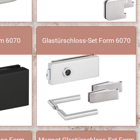
rm 6070
Glastürschloss-Set Form 6070
oss Form
Magnet Glastürschloss-Set Form