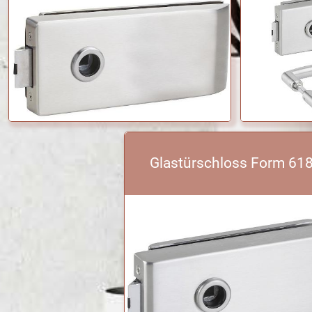
Glastürschloss Form 61