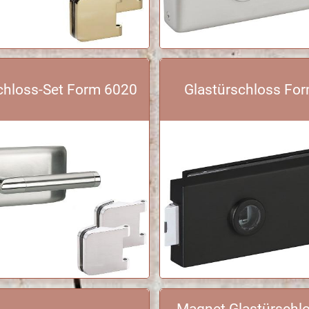
chloss-Set Form 6020
Glastürschloss Fo
Magnet Glastürschl