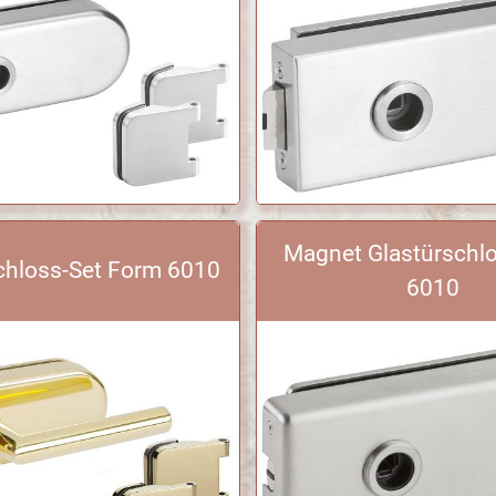
Magnet Glastürschl
chloss-Set Form 6010
6010