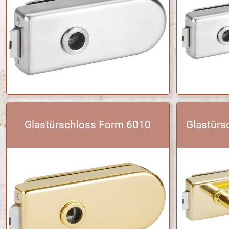
Glastürschloss Form 6010
Glastürs