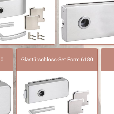
80
Glastürschloss-Set Form 6180