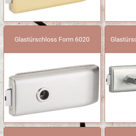
Glastürschloss Form 6020
Glastürs