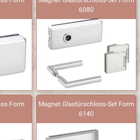
6080
oss Form
Magnet Glastürschloss-Set Form
6140