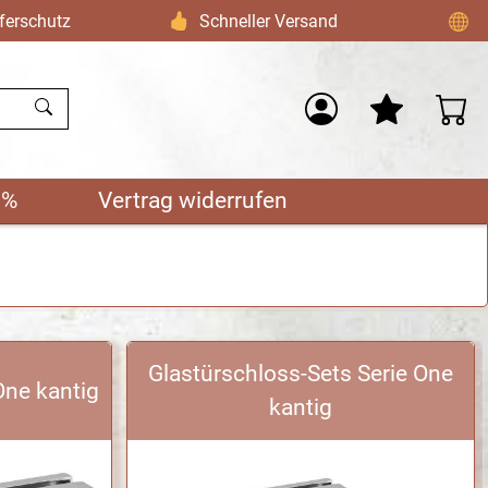
ferschutz
Schneller Versand
 %
Vertrag widerrufen
Glastürschloss-Sets Serie One
One kantig
kantig