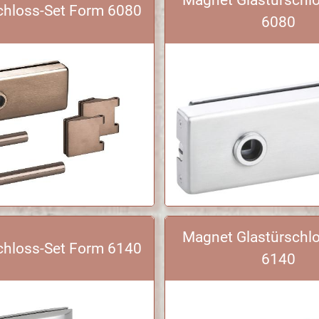
chloss-Set Form 6080
6080
Magnet Glastürschl
chloss-Set Form 6140
6140