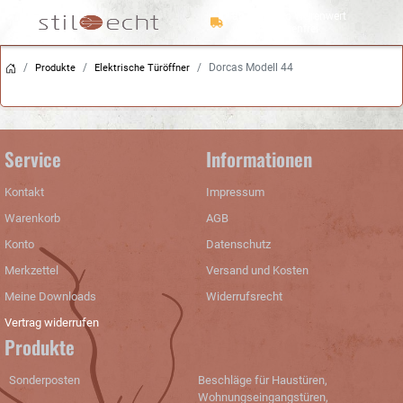
ab 150 Euro Warenwert
versandkostenfrei
Dorcas Modell 44
Trusted Shops Käuferschutz
Schneller Versand
Produkte
Elektrische Türöffner
Service
Informationen
Kontakt
Impressum
Warenkorb
AGB
Konto
Datenschutz
Merkzettel
Versand und Kosten
Meine Downloads
Widerrufsrecht
Vertrag widerrufen
Produkte
Sonderposten
Beschläge für Haustüren,
Wohnungseingangstüren,